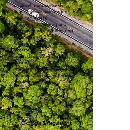
Unternehmens sowie der
finanziellen Auswirkungen (z.B.
Stranded Assets)
Erfassung, Steuerung und
Überwachung von Klima-und
Naturrisiken (z.B.
Szenarioanalyse, Case Studies,
Stresstests)
Entwicklung von Transition
Plänen
Integration von Klima-und
Naturrisiken in das Enterprise
Risk Management
Ökologie & Regulatorik