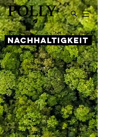
NACHHALTIGKEIT
ESG
Entwicklung und
Implementierung einer
Nachhaltigkeitsstrategie
Analyse ökologischer
Fußabdruck