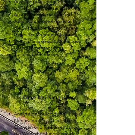
Auswahl geeigneter Metriken
zur Nachhaltigkeitsanalyse
Ausrichtung der Vision und
Ziele des Unternehmens auf
die Sustainable Development
Goals der Vereinten Nationen
Entwicklung eines nachhaltigen
Unternehmensansatzes
Sustainable Finance
Klima- und Naturrisiken
Analyse der durch den
Klimawandel resultierenden
Chancen und Risiken entlang
der Wertschöpfungskette des