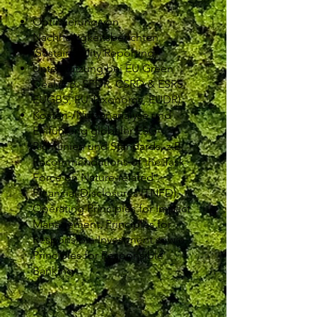
Optimierung von
Nachhaltigkeitsberichten
(Sustainability Reporting)
Unterstützung bei EU Green
Deal (z.B. SFDR, CSRD & ESRS,
EUGBS, EU Taxonomy, EUDR)
Kosten-/Nutzenanalyse und
Einführung globaler ESG-
Richtlinien und Standards, z.B.
Recommendations of the Task
Force on Nature-related
Financial Disclosures (TNFD),
Operating Principles for Impact
Management, Principles for
Responsible Investment sowie
Principles for Responsible
Banking