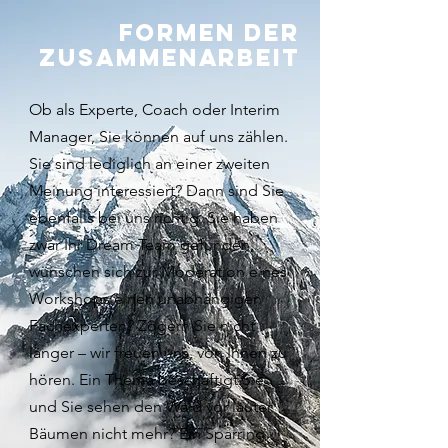
formen der
zusammenarbeit
Ob als Experte, Coach oder Interim
Manager, Sie können auf uns zählen.
Sie sind lediglich an einer zweiten
Meinung interessiert? Dann sind Sie
ebenfalls bei uns richtig. Sie haben
zwar Ihr Dream Team gefunden,
wünschen sich zur Moderation eines
Workshops einen unabhängigen
Fachexperten? Zögern Sie nicht
länger – wir freuen uns, von Ihnen zu
hören. Ein Thema beschäftigt Sie
und Sie sehen den Wald vor lauter
Bäumen nicht mehr? Ein Sparring