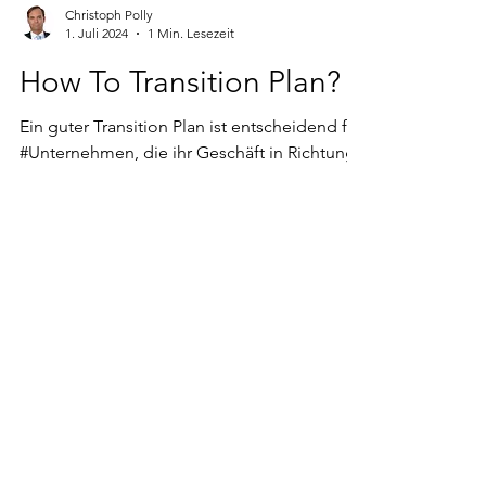
Christoph Polly
1. Juli 2024
1 Min. Lesezeit
How To Transition Plan?
Ein guter Transition Plan ist entscheidend für
#Unternehmen, die ihr Geschäft in Richtung
Net Zero ausrichten und gleichzeitig
nachhaltiges Wachstum anstreben wollen.
Dieser Beitrag nennt ein paar nützliche
Tipps.
KONTAKT