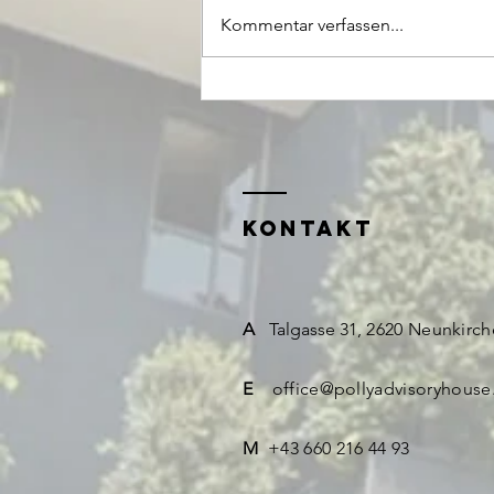
Kommentar verfassen...
Die Temperatur
ist bereits ein
Bilanzproblem
KONTAKT
A
Talgasse 31,
2620 Neunkirch
E
​
office@pollyadvisoryhous
M
+43 660 216 44 93