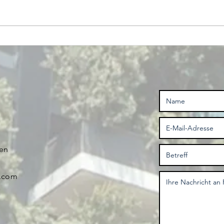
Ist Scope 4 die
Wa
Zukunft?
di
we
en
e.com