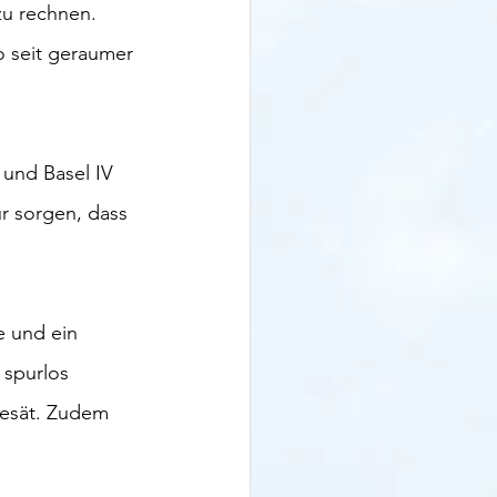
zu rechnen. 
 seit geraumer 
 und Basel IV 
r sorgen, dass 
e und ein 
spurlos 
gesät. Zudem 