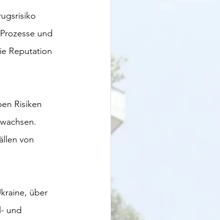
ugsrisiko 
 Prozesse und 
ie Reputation 
ben Risiken 
swachsen. 
llen von 
kraine, über 
l- und 