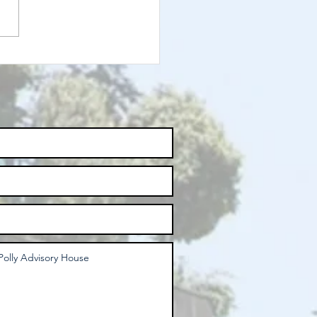
s ist (uns)
e Natur
rt?