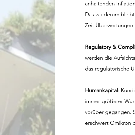
anhaltenden Inflatio
Das wiederum bleibt
Zeit Überwertungen 
Regulatory & Compl
werden die Aufsichts
das regulatorische U
Humankapital
: Künd
immer größerer Wuns
vorüber gegangen. Sk
erschwert Omikron d